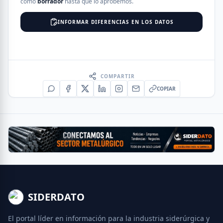
como
borrador
hasta que lo aprobemos.
INFORMAR DIFERENCIAS EN LOS DATOS
COMPARTIR
COPIAR
SIDERDATO
El portal líder en información para la industria siderúrgica y