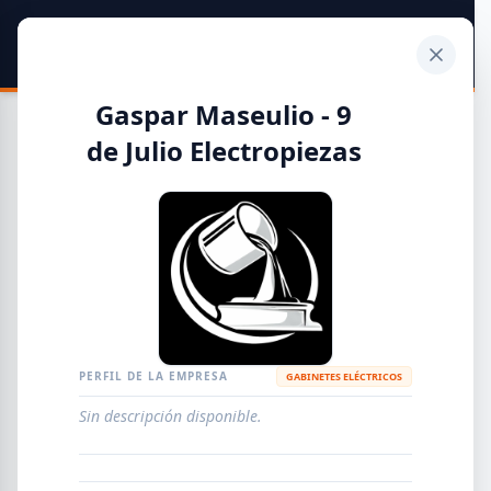
SIDER
DATO
Calculadora
Gaspar Maseulio - 9
de Julio Electropiezas
Guía de Empresas Metalúrgicas y Siderúrgicas
DISTRIBUIDORES
METALÚRGICAS
FABRICANTES
PERFIL DE LA EMPRESA
GABINETES ELÉCTRICOS
EMPRESAS
AGREGAR EMPRESA
0
RESULTADOS
Sin descripción disponible.