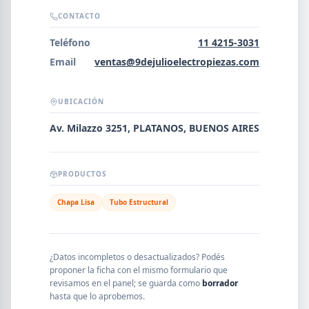
Error al cargar empresas.
CONTACTO
Teléfono
11 4215-3031
Email
ventas@9dejulioelectropiezas.com
Buscar
UBICACIÓN
Av. Milazzo 3251, PLATANOS, BUENOS AIRES
NOMBRE
PRODUCTOS
SEGMENTO
Chapa Lisa
Tubo Estructural
PROVINCIA
¿Datos incompletos o desactualizados? Podés
proponer la ficha con el mismo formulario que
revisamos en el panel; se guarda como
borrador
hasta que lo aprobemos.