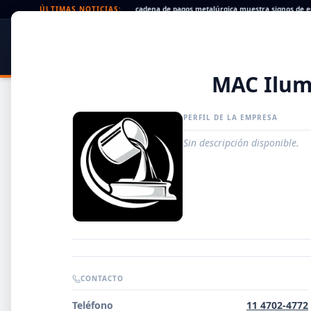
Cheques rechazados en alza: la cadena de pagos metalúrgica muestra signos de estrés
ÚLTIMAS NOTICIAS:
SIDER
DATO
PORTAL METALÚRGICO
MAC Ilum
PERFIL DE LA EMPRESA
Sin descripción disponible.
Guía de Empresas Metalúrgicas y Siderúrgicas
CONTACTO
DISTRIBUIDORES
Teléfono
11 4702-4772