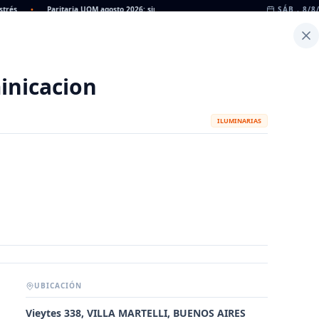
•
Paritaria UOM agosto 2026: sin acuerdo, siguen vigentes los valores de abril
SÁB., 8/8
•
Inicio
Noticias
Dato
Calculadora de Peso
inicacion
ILUMINARIAS
UBICACIÓN
METALÚRGICAS
FABRICANTES
Vieytes 338, VILLA MARTELLI, BUENOS AIRES