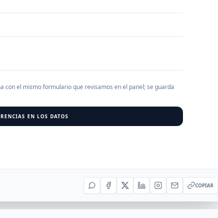
AGREGAR EMPRESA
0
RESU
r al cargar empresas.
ha con el mismo formulario que revisamos en el panel; se guarda
RENCIAS EN LOS DATOS
COPIAR