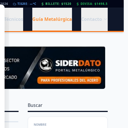
/2026
Día de la Siderurgia: cómo llega el sector al aniversario 78 del legado de Savio
TIGRE: —°C
BILLETE: $1520
DIVISA: $1498,5
•
s Técnicos
Guía Metalúrgica
Contacto
Buscar
NOMBRE