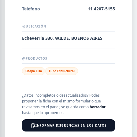
Error al cargar empresas.
Teléfono
11 4207-5155
UBICACIÓN
Buscar
Echeverria 330, WILDE, BUENOS AIRES
PRODUCTOS
NOMBRE
Chapa Lisa
Tubo Estructural
SEGMENTO
¿Datos incompletos o desactualizados? Podés
proponer la ficha con el mismo formulario que
revisamos en el panel; se guarda como
borrador
PROVINCIA
hasta que lo aprobemos.
INFORMAR DIFERENCIAS EN LOS DATOS