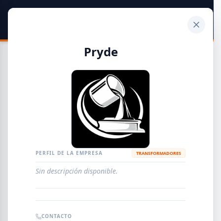
SIDER
DATO
Calculadora
Pryde
Guía de Empresas Metalúrgicas y Siderúrgicas
DISTRIBUIDORES
METALÚRGICAS
FABRICANTES
PERFIL DE LA EMPRESA
TRANSFORMADORES
Sin descripción disponible.
EMPRESAS
AGREGAR EMPRESA
0
RESULTADOS
CONTACTO