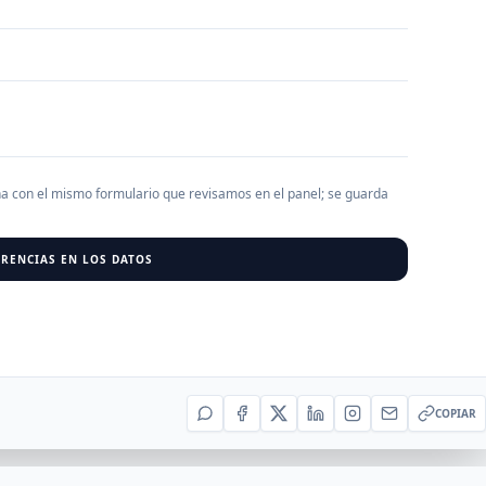
AGREGAR EMPRESA
0
RESU
r al cargar empresas.
ha con el mismo formulario que revisamos en el panel; se guarda
RENCIAS EN LOS DATOS
COPIAR