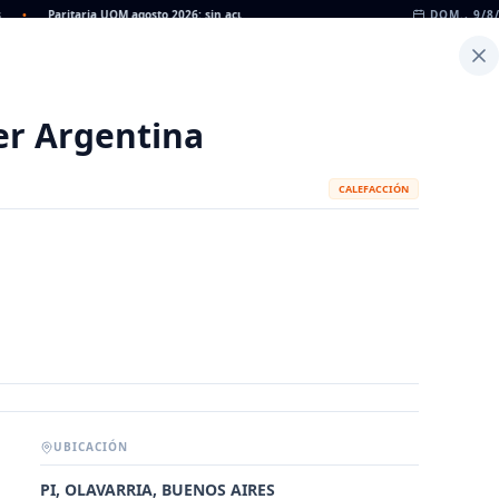
Paritaria UOM agosto 2026: sin acuerdo, siguen vigentes los valores de abril
DOM., 9/8
•
D
Inicio
Noticias
Dato
Calculadora de Peso
er Argentina
CALEFACCIÓN
UBICACIÓN
METALÚRGICAS
FABRICANTES
PI, OLAVARRIA, BUENOS AIRES