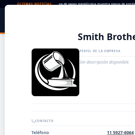
eques rechazados en alza: la cadena de pagos metalúrgica muestra signos de estrés
ÚLTIMAS NOTICIAS:
•
SIDER
DATO
PORTAL METALÚRGICO
Smith Broth
PERFIL DE LA EMPRESA
Sin descripción disponible.
Guía de Empresas Metalúrgicas y Siderúrgicas
CONTACTO
DISTRIBUIDORES
Teléfono
11 5927-6064